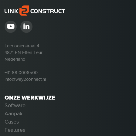
Leerlooierstraat 4
4871 EN Etten-Leur
Nederland
+31 88 0006500
info@way2connect.nl
ONZE WERKWIJZE
Software
Aanpak
Cases
Features