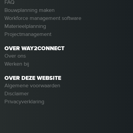
FAQ
Bouwplanning maken
Workforce management software
Materieelplanning
Projectmanagement
OVER WAY2CONNECT
Over ons
Werken bij
OVER DEZE WEBSITE
Algemene voorwaarden
Disclaimer
Privacyverklaring