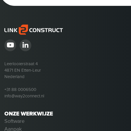
Leerlooierstraat 4
4871 EN Etten-Leur
Nederland
+31 88 0006500
info@way2connect.nl
ONZE WERKWIJZE
Software
Aanpak