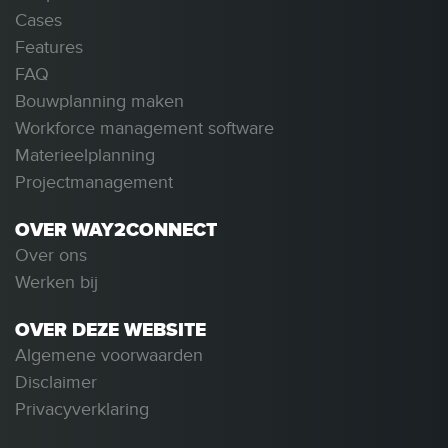
Cases
Features
FAQ
Bouwplanning maken
Workforce management software
Materieelplanning
Projectmanagement
OVER WAY2CONNECT
Over ons
Werken bij
OVER DEZE WEBSITE
Algemene voorwaarden
Disclaimer
Privacyverklaring